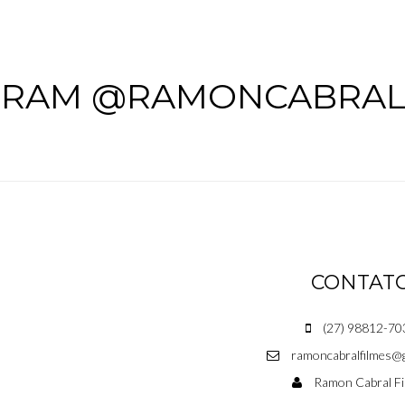
GRAM @RAMONCABRAL
CONTAT
(27) 98812-70
ramoncabralfilmes@
Ramon Cabral Fi