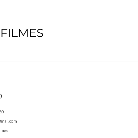
FILMES
O
30
gmail.com
lmes