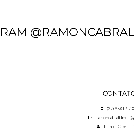
GRAM @RAMONCABRAL
CONTAT
(27) 98812-70
ramoncabralfilmes@
Ramon Cabral Fi