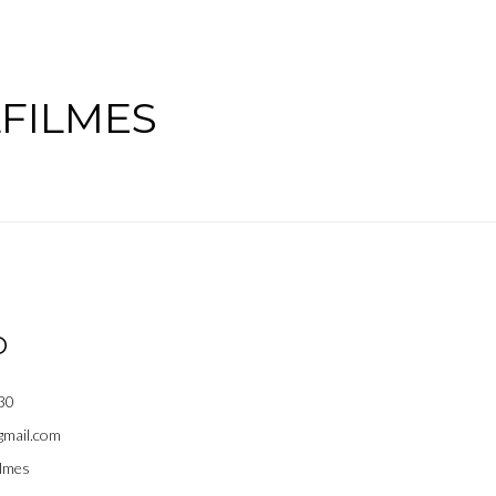
FILMES
O
30
gmail.com
lmes